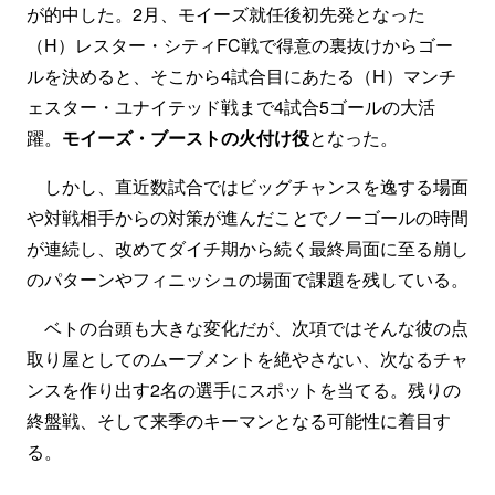
が的中した。2月、モイーズ就任後初先発となった
（H）レスター・シティFC戦で得意の裏抜けからゴー
ルを決めると、そこから4試合目にあたる（H）マンチ
ェスター・ユナイテッド戦まで4試合5ゴールの大活
躍。
モイーズ・ブーストの火付け役
となった。
しかし、直近数試合ではビッグチャンスを逸する場面
や対戦相手からの対策が進んだことでノーゴールの時間
が連続し、改めてダイチ期から続く最終局面に至る崩し
のパターンやフィニッシュの場面で課題を残している。
ベトの台頭も大きな変化だが、次項ではそんな彼の点
取り屋としてのムーブメントを絶やさない、次なるチャ
ンスを作り出す2名の選手にスポットを当てる。残りの
終盤戦、そして来季のキーマンとなる可能性に着目す
る。