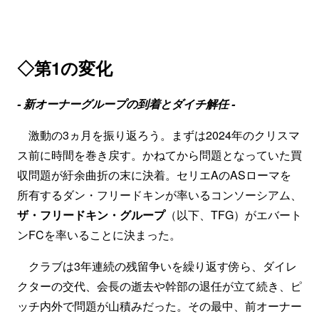
◇第1の変化
-
新オーナーグループの到着とダイチ解任
-
激動の3ヵ月を振り返ろう。まずは2024年のクリスマ
ス前に時間を巻き戻す。かねてから問題となっていた買
収問題が紆余曲折の末に決着。セリエAのASローマを
所有するダン・フリードキンが率いるコンソーシアム、
ザ・フリードキン・グループ
（以下、TFG）がエバート
ンFCを率いることに決まった。
クラブは3年連続の残留争いを繰り返す傍ら、ダイレ
クターの交代、会長の逝去や幹部の退任が立て続き、ピ
ッチ内外で問題が山積みだった。その最中、前オーナー