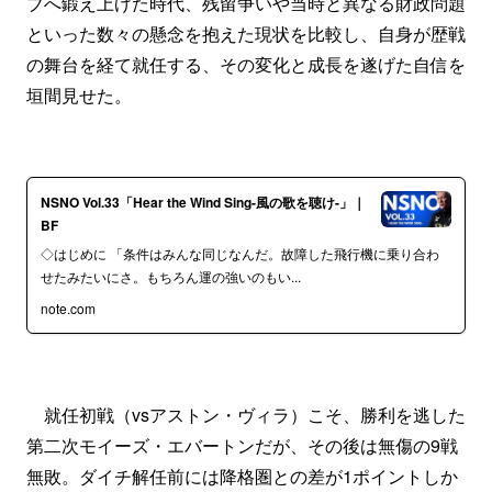
ブへ鍛え上げた時代、残留争いや当時と異なる財政問題
といった数々の懸念を抱えた現状を比較し、自身が歴戦
の舞台を経て就任する、その変化と成長を遂げた自信を
垣間見せた。
NSNO Vol.33「Hear the Wind Sing-風の歌を聴け-」｜
BF
◇はじめに 「条件はみんな同じなんだ。故障した飛行機に乗り合わ
せたみたいにさ。もちろん運の強いのもい...
note.com
就任初戦（vsアストン・ヴィラ）こそ、勝利を逃した
第二次モイーズ・エバートンだが、その後は無傷の9戦
無敗。ダイチ解任前には降格圏との差が1ポイントしか