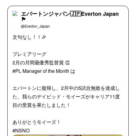
エバートンジャパン🇯🇵Everton Japan
🏴󠁧󠁢󠁥󠁮󠁧󠁿
@Everton_Japan
文句なし！！🎉
プレミアリーグ
2月の月間最優秀監督賞 👏
#PL Manager of the Month は
エバートンに復帰し、2月中の5試合無敗を達成し
た、我らのデイビッド・モイーズがキャリア11度
目の受賞を果たしました！
ありがとうモイーズ！
#NSNO