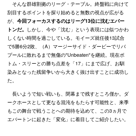
そんな群雄割拠のリーグ・テーブル。終盤戦に向けて
刮目するポイントを探り始めると無数の視点が広がる
が、
今回フォーカスするのはリーグ13位に沈むエバー
トンだ。
しかし、今や「沈む」という表現には似つかわ
しくない時間を過ごしている。モイーズ就任後13試合
で5勝6分2敗、（A）マージーサイド・ダービーでリバ
プールに敗れるまで無傷の"Unbeaten"を継続。現在ボ
トム・スリーとの勝ち点差を「17」にまで広げ、お馴
染みとなった残留争いから大きく抜け出すことに成功し
た。
長いようで短い戦いも、閉幕まで残すところ僅か。ダ
ークホースとして更なる混沌をもたらす可能性と、来季
もこの舞台で戦うことへの期待を込めて、この3ヵ月で
エバートンに起きた「変化」に着目してご紹介したい。