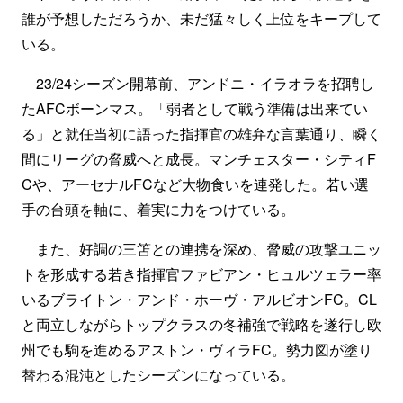
誰が予想しただろうか、未だ猛々しく上位をキープして
いる。
23/24シーズン開幕前、アンドニ・イラオラを招聘し
たAFCボーンマス。「弱者として戦う準備は出来てい
る」と就任当初に語った指揮官の雄弁な言葉通り、瞬く
間にリーグの脅威へと成長。マンチェスター・シティF
Cや、アーセナルFCなど大物食いを連発した。若い選
手の台頭を軸に、着実に力をつけている。
また、好調の三笘との連携を深め、脅威の攻撃ユニッ
トを形成する若き指揮官ファビアン・ヒュルツェラー率
いるブライトン・アンド・ホーヴ・アルビオンFC。CL
と両立しながらトップクラスの冬補強で戦略を遂行し欧
州でも駒を進めるアストン・ヴィラFC。勢力図が塗り
替わる混沌としたシーズンになっている。