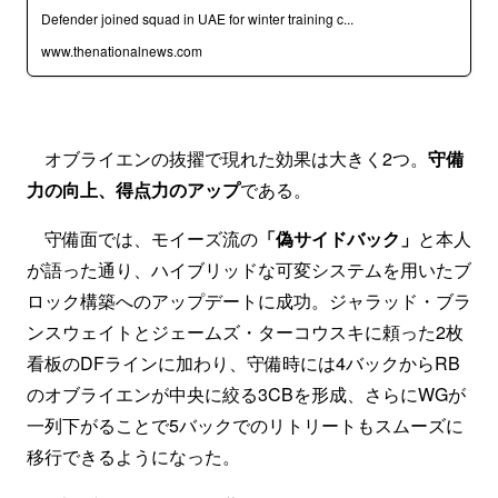
Defender joined squad in UAE for winter training c...
www.thenationalnews.com
オブライエンの抜擢で現れた効果は大きく2つ。
守備
力の向上、得点力のアップ
である。
守備面では、モイーズ流の
「偽サイドバック」
と本人
が語った通り、ハイブリッドな可変システムを用いたブ
ロック構築へのアップデートに成功。ジャラッド・ブラ
ンスウェイトとジェームズ・ターコウスキに頼った2枚
看板のDFラインに加わり、守備時には4バックからRB
のオブライエンが中央に絞る3CBを形成、さらにWGが
一列下がることで5バックでのリトリートもスムーズに
移行できるようになった。