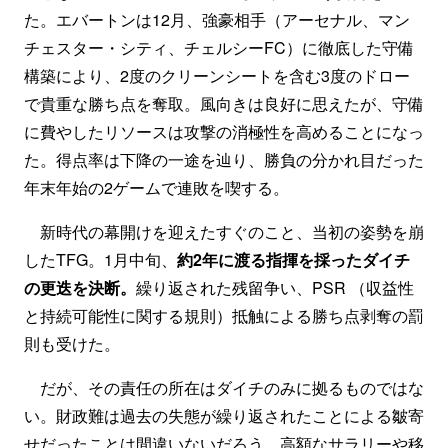
た。エバートンは12月、強豪相手（アーセナル、マン
チェスター・シティ、チェルシーFC）に徹底した守備
構築により、2度のクリーンシートを含む3度のドロー
で貴重な勝ち点を奪取。風向きは良好に思えたが、守備
に費やしたリソースは攻撃の消極性を高めることになっ
た。得点率は下降の一途を辿り、勝負の分かれ目だった
年末年始の2ゲームで連敗を喫する。
新時代の幕開けを迎えたすぐのこと、当初の姿勢を崩
したTFG。1月中旬、
約2年に渡る指揮を採ったダイチ
の更迭を決断。
繰り返された残留争い、PSR （収益性
と持続可能性に関する規則）抵触による勝ち点剥奪の罰
則も受けた。
だが、その責任の所在はダイチのみに拠るものではな
い。財政難は過去の失態が繰り返されたことによる皺寄
せだったことは間違いないだろう。高額なサラリーや移