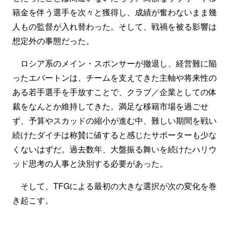
籍金を伴う選手を次々と獲得し、成績が奮わないまま幾
人もの監督が入れ替わった。そして、戦禍を被る影響は
想定外の事態だった。
ロシア系のメイン・スポンサーが撤退し、経営難に陥
ったエバートンは、チームを支えてきた主軸や将来性の
ある若手選手を手放すことで、クラブ／企業としての体
裁をなんとか維持してきた。満足な移籍市場を過ごせ
ず、予算やスカッドの縮小が進む中、難しい期間を戦い
続けたダイチは称賛に値すると感じたサポーターも少な
くないはずだ。過去数年、大盤振る舞いを続けたハリウ
ッド思考の人事と決別する必要があった。
そして、TFGによる最初の大きな選択が次の変化を巻
き起こす。