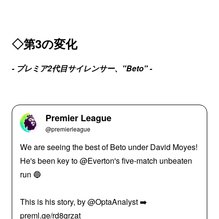
◇第3の変化
- プレミア2代目サイレンサー、"Beto" -
Premier League
@premierleague
We are seeing the best of Beto under David Moyes!
He's been key to @Everton's five-match unbeaten
run 🔵
This is his story, by @OptaAnalyst ➡️
preml.ge/rd8grzat