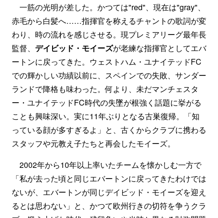
一筋の光明が差した。かつては"red"、現在は"gray"、
赤毛から白髪へ……指揮官を称えるチャントの歌詞が変
わり、時の流れを感じさせる。現プレミアリーグ最年長
監督、
デイビッド・モイーズ
が老練な指揮官としてエバ
ートンに戻ってきた。ウェストハム・ユナイテッドFC
での輝かしい功績以前に、スペインでの失敗、サンダー
ランドで降格も味わった。何より、未だマンチェスタ
ー・ユナイテッドFC時代の失墜が根強く話題に挙がる
ことも興味深い。実に11年ぶりとなる古巣復帰。「知
っている顔が多すぎるよ」と、古くからクラブに携わる
スタッフや元教え子たちと再会したモイーズ。
2002年から10年以上率いたチームを懐かしむ一方で
「私が去った頃と同じエバートンに戻ってきたわけでは
ないが、エバートンが同じデイビッド・モイーズを迎え
るとは思わない」と、かつて欧州行きの切符を争うクラ