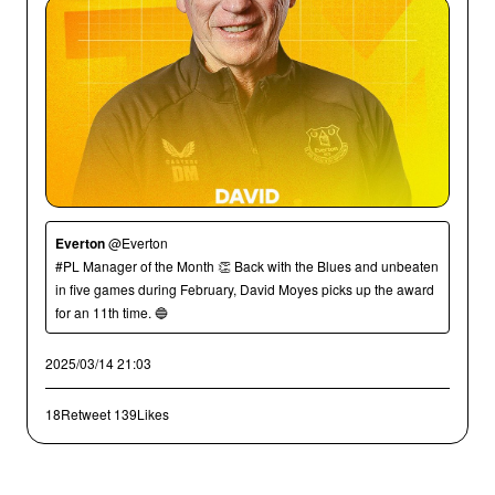
Everton
@Everton
#PL Manager of the Month 👏 Back with the Blues and unbeaten
in five games during February, David Moyes picks up the award
for an 11th time. 🔵
2025/03/14 21:03
18Retweet
139Likes