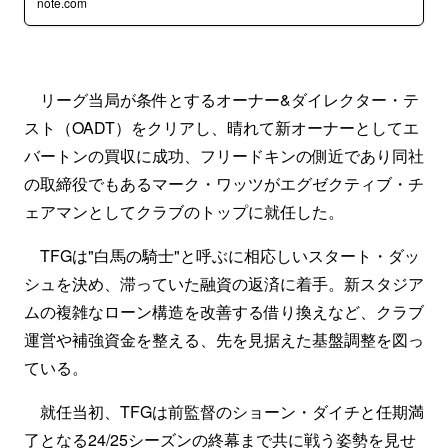
note.com
リーグ当局が条件とするオーナー&ダイレクター・テ
スト（OADT）をクリアし、晴れて新オーナーとしてエ
バートンの買収に成功、フリードキンの側近であり同社
の取締役でもあるマーク・ワッツがエグゼクティブ・チ
ェアマンとしてクラブのトップに就任した。
TFGは"白馬の騎士"と呼ぶに相応しいスタート・ダッ
シュを決め、滞っていた融資の返済に着手。新スタジア
ムの複雑なローン構造を改善する借り換えなど、クラブ
運営や補強資金を整える、先を見据えた基盤調整を図っ
ている。
就任当初、TFGは前監督のショーン・ダイチと任期満
了となる24/25シーズンの終幕まで共に戦う姿勢を見せ