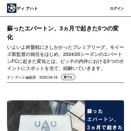
ディ アハト
登録
ログイン
蘇ったエバートン、3ヵ月で起きた5つの変
化
いよいよ終盤戦にさしかかったプレミアリーグ。モイー
ズ新監督の就任をはじめ、2024/25シーズンのエバート
ンFCに起きた変化とは。ピッチの内外における5つのポ
イントにスポットを当て、紐解いていきます。
ディ アハト編集部
2025.04.16
誰でも