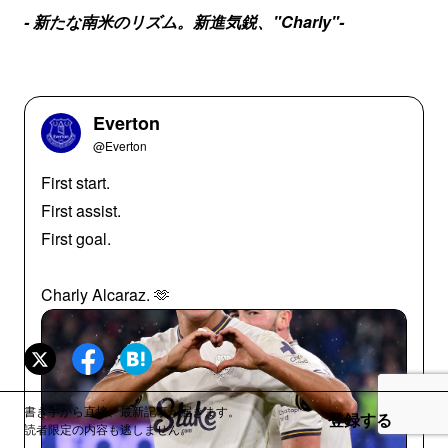
- 新たな南米のリズム。新進気鋭、"Charly"-
Everton
@Everton
First start.
First assist.
First goal.
Charly Alcaraz. 🫶
書き手から直接、最新記事が届きます。
登録する
読者限定の内容も逃しません。