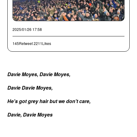
2025/01/26 17:58
145Retweet
2211Likes
Davie
Moyes,
Davie
Moyes,
Davie Davie Moyes,
He's got grey hair but we don't care,
Davie, Davie Moyes