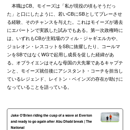
本職はCB。モイーズは「私が現役の頃もそうだっ
た」と口にしたように、若いCBにSBとしてプレーさせ
る経験、そのチャンスを与えた。これはモイーズが過去
にエバートンで実践した試みでもある。第一次政権時に
は、いずれもCBが主戦場のフィル・ジャギエルカや、
ジョレオン・レスコットをSBに抜擢したり、コールマ
ンをSBではなくWGで起用し成長を促した経緯があ
る。オブライエンはそんな母国の大先輩であるキャプテ
ンと、モイーズ就任後にアシスタント・コーチを担当し
ているレジェンド、レイトン・ベインズの存在が助けに
なっていることを語っている。
Jake O’Brien riding the cusp of a wave at Everton
and ready to go again after Abu Dhabi break | The
National