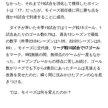
なかった。それまで19試合を消化して獲得したポイン
トは「17」だったが、モイーズ就任後に同じ勝ち点を
僅か10試合で到達することに成功。
ダイチが率いた今季19試合ではリーグ戦15ゴール、1
試合あたりのゴール数0.79は、過去13シーズンで最低
の数字（昨季23/24シーズンは1.05、22/23シーズンは0.
89）。モイーズに交代後、
リーグ戦10試合で17ゴール
をマーク。9戦無敗の間、無得点のゲームが一度もなか
った。オープンプレーからの得点に苦しみ続け、ゴール
数がリーグでも下から2番目にあったチームは見違える
改善を見せたのだ。瞬く間に沈みかけたファンの心を惹
きつける。
では、モイーズは何を変えたのか？