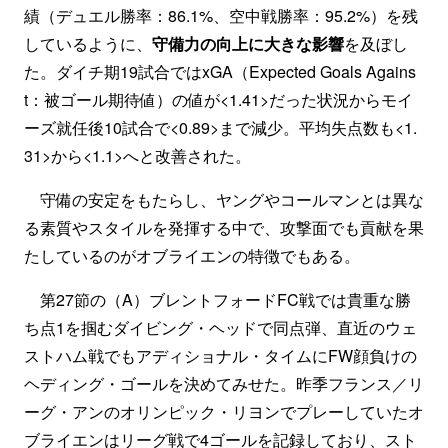
績（デュエル勝率：86.1%、空中戦勝率：95.2%）を残
しているように、
守備力の向上に大きな影響
を及ぼし
た。ダイチ期19試合ではxGA（Expected Goals Agains
t：被ゴール期待値）の値が<1.41>だった状況からモイ
ーズ就任後10試合で<0.89>まで減少。平均失点数も<1.
31>から<1.1>へと改善された。
守備の安定をもたらし、ヤングやコールマンとは異な
る素質やスタイルを発揮する中で、攻撃面でも貢献を果
たしているのがオブライエンの特徴でもある。
第27節の（A）ブレントフォードFC戦では貴重な勝
ち点1を掴むダイビング・ヘッドで同点弾、直近のウェ
ストハム戦でもアディショナル・タイムにFW顔負けの
ヘディング・ゴールを決めてみせた。昨季フランス／リ
ーグ・アンのオリンピック・リヨンでプレーしていたオ
ブライエンはリーグ戦で4ゴールを記録しており、スト