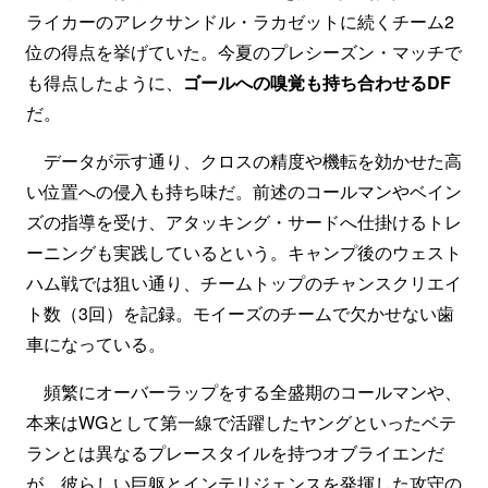
ライカーのアレクサンドル・ラカゼットに続くチーム2
位の得点を挙げていた。今夏のプレシーズン・マッチで
も得点したように、
ゴールへの嗅覚も持ち合わせるDF
だ。
データが示す通り、クロスの精度や機転を効かせた高
い位置への侵入も持ち味だ。前述のコールマンやベイン
ズの指導を受け、アタッキング・サードへ仕掛けるトレ
ーニングも実践しているという。キャンプ後のウェスト
ハム戦では狙い通り、チームトップのチャンスクリエイ
ト数（3回）を記録。モイーズのチームで欠かせない歯
車になっている。
頻繁にオーバーラップをする全盛期のコールマンや、
本来はWGとして第一線で活躍したヤングといったベテ
ランとは異なるプレースタイルを持つオブライエンだ
が、彼らしい巨躯とインテリジェンスを発揮した攻守の