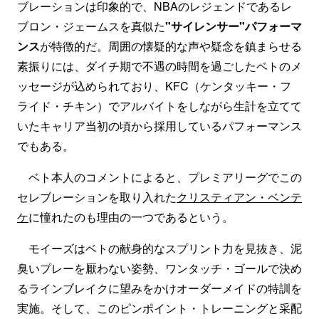
ブレーションは印象的で、NBAのレジェンドであるレ
ブロン・ジェームスを真似た
"サイレンサー"パフォーマ
ンス
が特徴的だ。周囲の懐疑的な声や疑念を鎮まらせる
素振りには、ダイチ期で不遇の時間を過ごしたベトのメ
ッセージが込められており、KFC（ケンタッキー・フ
ライド・チキン）でアルバイトをしながら生計を立てて
いたキャリア当初の頃から採用しているパフォーマンス
でもある。
ベト本人のコメントによると、プレミアリーグでこの
セレブレーションを取り入れた
クリスティアン・ベンテ
ケ
に憧れたのも理由の一つであるという。
モイーズはベトの献身的なスプリント力を見抜き、泥
臭いプレーを厭わない姿勢、ワンタッチ・ゴールで決め
るラインブレイクに望みをかけオーダーメイドの特訓を
実施。そして、このピンポイント・トレーニングと采配