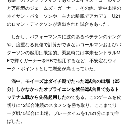
と万能型のジェームズ・ガーナー、その他、途中出場の
ネイサン・パターソンや、主力の離脱でアカデミーU21
のロマン・ディクソンが選出された試合もあった。
しかし、パフォーマンスに波のあるベテランのヤング
や、度重なる負傷で計算ができないコールマンおよびパ
ターソンの起用は限定的。緊急時には本来セントラルM
Fで輝くガーナーをRBで起用するなど、不安定なウィ
ーク・ポイントとして懸念が高まっていた。
渦中、
モイーズはダイチ期でたった2試合の出場（25
分）しかなかったオブライエンを就任2試合目であるト
ッテナム戦から先発起用した
のである。このゲームを皮
切りに12試合連続のスタメンを勝ち取り、ここまでリ
ーグ戦15試合に出場。プレータイムを1,121分にまで伸
ばした。