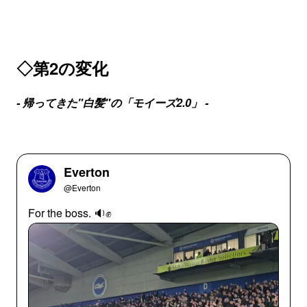
◇第2の変化
-
帰ってきた"白髪"の「モイーズ2.0」
-
Everton
@Everton
For the boss. 🔉✊️