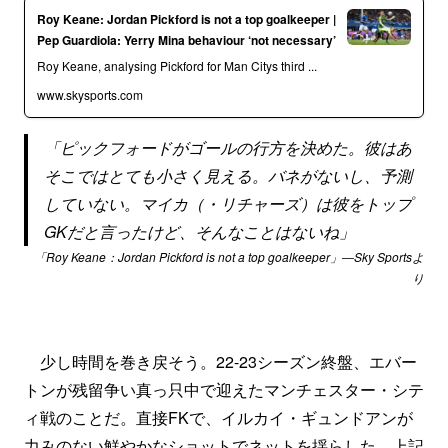
Roy Keane: Jordan Pickford is not a top goalkeeper |
Pep Guardiola: Yerry Mina behaviour ‘not necessary’
Roy Keane, analysing Pickford for Man Citys third ...
www.skysports.com
「ピックフォードがゴールの行方を決めた。彼はあ
そこではとても小さく見える。バネがないし、予測
していない。マイカ（・リチャーズ）は彼をトップ
GKだと言ったけど、そんなことはないね」
「Roy Keane：Jordan Pickford is not a top goalkeeper」―Sky Sportsよ
り
少し時間を巻き戻そう。22-23シーズン終盤、エバー
トンが残留争い真っ只中で迎えたマンチェスター・シテ
ィ戦のことだ。直接FKで、イルカイ・ギュンドアンが
力みのない鮮やかなショットでネットを揺らした。上記