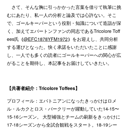
さて、そんな胸に引っかかった言葉を借りて執筆に挑
むにあたり、私一人の分析と論及では心許ない。そこ
で、ゴールキーパーという役割・知識について造詣が深
く、加えてエバートンファンの同志であるTricolore Toff
ees氏
（
@EFC1878YFM1972
）
をお迎えし、共同分析
する運びとなった。快く承諾をいただいたことに感謝
し、一人でも多くの読者にゴールキーパーへの関心が広
がることを期待し、本記事をお届けしていきたい。
【共著者紹介：Tricolore Toffees】
プロフィール：エバトニアンになったきっかけはロメ
ル・ルカクとロス・バークリーが躍動していた14-15〜
15-16シーズン。 大型補強とチームの刷新をきっかけに
17-18シーズンから全試合観戦をスタート。18-19シー