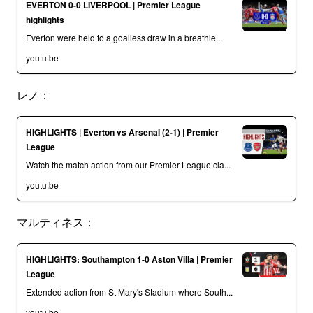
EVERTON 0-0 LIVERPOOL | Premier League
highlights
Everton were held to a goalless draw in a breathle...
youtu.be
レノ：
HIGHLIGHTS | Everton vs Arsenal (2-1) | Premier
League
Watch the match action from our Premier League cla...
youtu.be
マルティネス：
HIGHLIGHTS: Southampton 1-0 Aston Villa | Premier
League
Extended action from St Mary's Stadium where South...
youtu.be