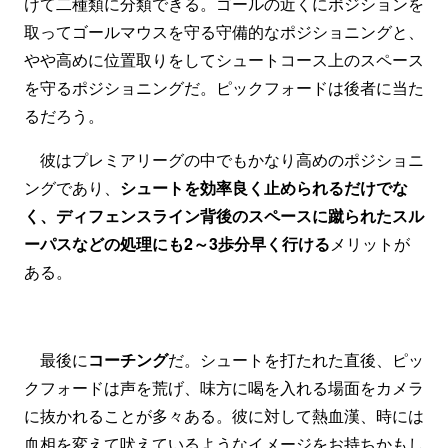
けて二種類に分類できる。ゴールの近くにポジションを
取ってゴールマウスを守る守備的なポジショニングと、
やや高めに位置取りをしてシュートコース上のスペース
を守るポジショニングだ。ピックフォードは後者に当た
るだろう。
彼はプレミアリーグの中でもかなり高めのポジショニ
ングであり、
シュートを効率良く止められるだけでな
く、ディフェンスライン背後のスペースに蹴られたスル
ーパスなどの処理にも2～3歩分早く行ける
メリットが
ある。
最後に
コーチング
だ。シュートを打たれた直後、ピッ
クフォードは声を荒げ、味方に喝を入れる場面をカメラ
に抜かれることが多々ある。彼に対して熱血漢、時には
血相を変えて吠えているようなイメージをお持ちかもし