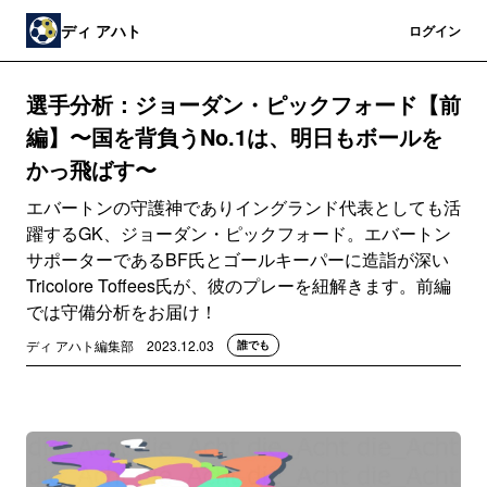
ディ アハト
登録
ログイン
選手分析：ジョーダン・ピックフォード【前
編】〜国を背負うNo.1は、明日もボールを
かっ飛ばす〜
エバートンの守護神でありイングランド代表としても活
躍するGK、ジョーダン・ピックフォード。エバートン
サポーターであるBF氏とゴールキーパーに造詣が深い
Tricolore Toffees氏が、彼のプレーを紐解きます。前編
では守備分析をお届け！
ディ アハト編集部
2023.12.03
誰でも