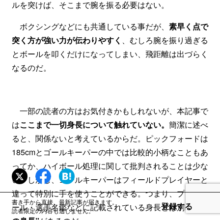
ルを突けば、そこまで腕を振る必要はない。
ボクシングなどにも共通している事だが、
素早く点で
突く方が強い力が伝わりやすく
、むしろ腕を振り過ぎる
とボールを叩くだけになってしまい、飛距離は出づらく
なるのだ。
一部の読者の方はお気付きかもしれないが、本記事で
は
ここまで一切身長について触れていない。
簡潔に述べ
ると、関係ないと考えているからだ。ピックフォードは
185cmとゴールキーパーの中では比較的小柄なこともあ
ってか、ハイボール処理に関して批判されることは少な
い。しかし、ゴールキーパーはフィールドプレイヤーと
違って特別に手を使うことができる。つまり、プロフィ
書き手から直接、最新記事が届きます。
登録する
ール・選手名鑑などに記載されている身長とは別に
“真
読者限定の内容も逃しません。