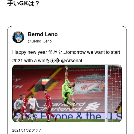
手いGKは？
Bernd Leno
@Bernd_Leno
Happy new year 🎊🎆🎈...tomorrow we want to start
2021 with a win💪🏽🔴 @Arsenal
2021/01/02 01:47