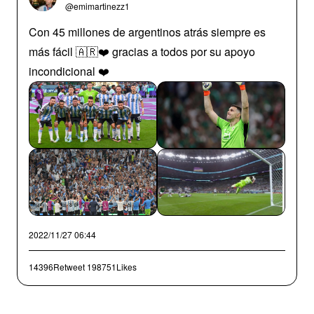
@emimartinezz1
Con 45 millones de argentinos atrás siempre es
más fácil 🇦🇷❤️ gracias a todos por su apoyo
incondicional ❤️
2022/11/27 06:44
14396Retweet
198751Likes