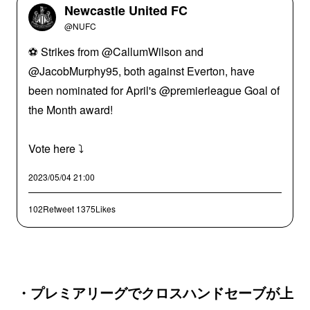
Newcastle United FC
@NUFC
⚽️ Strikes from @CallumWilson and
@JacobMurphy95, both against Everton, have
been nominated for April's @premierleague Goal of
the Month award!
Vote here ⤵️
2023/05/04 21:00
102Retweet
1375Likes
・プレミアリーグでクロスハンドセーブが上