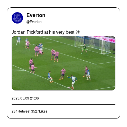
Everton
@Everton
Jordan Pickford at his very best 🤩
2023/05/09 21:36
234Retweet
3527Likes