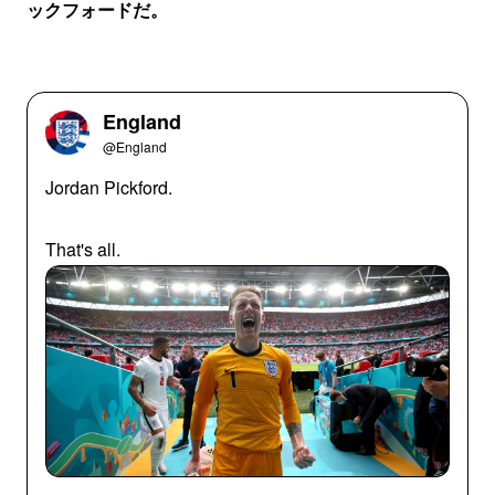
ックフォードだ。
England
@England
Jordan Pickford.
That's all.