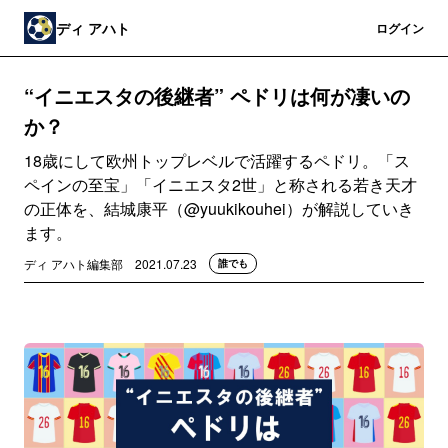
ディ アハト
登録
ログイン
“イニエスタの後継者” ペドリは何が凄いの
か？
18歳にして欧州トップレベルで活躍するペドリ。「ス
ペインの至宝」「イニエスタ2世」と称される若き天才
の正体を、結城康平（@yuukikouhei）が解説していき
ます。
ディ アハト編集部
2021.07.23
誰でも