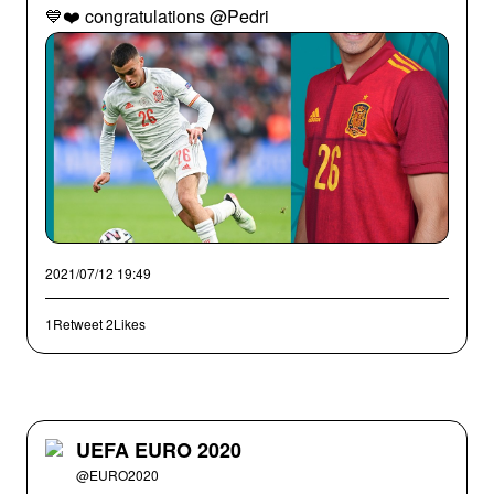
💙❤️ congratulations @Pedri
2021/07/12 19:49
1Retweet
2Likes
UEFA EURO 2020
@EURO2020