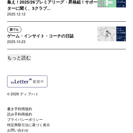
集え！2025/26プレミアリーグ・昇格組！サポー
ターに聞く、3クラブ...
2025.12.12
誰でも
ゲーム・インサイト・コーチの日誌
2025.10.23
もっと読む
誰でも
実は知らない？ロンドンのフットボール事情
2025.09.03
誰でも
サッカーにおける「ファーストタッチ」と「情
© 2026 ディ アハト
報収集」の重要性
2025.08.04
書き手利用規約
読み手利用規約
誰でも
プライバシーポリシー
国家プロジェクトとの戦い。川崎フロンターレ
特定商取引法に基づく表示
お問い合わせ
の奮闘と苦しみ