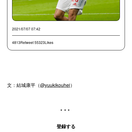
2021/07/07 07:42
4813Retweet
55323Likes
文：結城康平（
@yuukikouhei
）
***
登録する