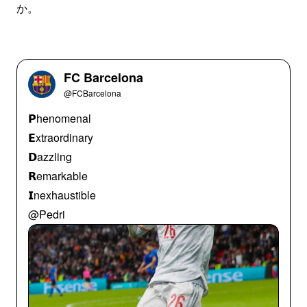
か。
FC Barcelona
@FCBarcelona
𝗣henomenal
𝗘xtraordinary
𝗗azzling
𝗥emarkable
𝗜nexhaustible
@Pedri