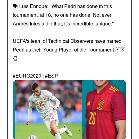
🗣️ Luis Enrique: "What Pedri has done in this
tournament, at 18, no one has done. Not even
Andrés Iniesta did that; it's incredible, unique."
UEFA's team of Technical Observers have named
Pedri as their Young Player of the Tournament 🇪🇸
👏
#EURO2020 | #ESP