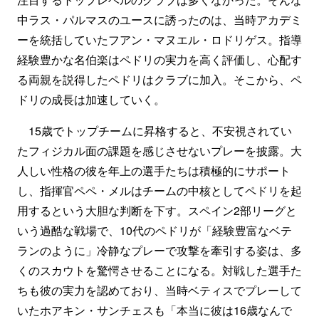
中ラス・パルマスのユースに誘ったのは、当時アカデミ
ーを統括していたフアン・マヌエル・ロドリゲス。指導
経験豊かな名伯楽はペドリの実力を高く評価し、心配す
る両親を説得したペドリはクラブに加入。そこから、ペ
ドリの成長は加速していく。
15歳でトップチームに昇格すると、不安視されてい
たフィジカル面の課題を感じさせないプレーを披露。大
人しい性格の彼を年上の選手たちは積極的にサポート
し、指揮官ペペ・メルはチームの中核としてペドリを起
用するという大胆な判断を下す。スペイン2部リーグと
いう過酷な戦場で、10代のペドリが「経験豊富なベテ
ランのように」冷静なプレーで攻撃を牽引する姿は、多
くのスカウトを驚愕させることになる。対戦した選手た
ちも彼の実力を認めており、当時ベティスでプレーして
いたホアキン・サンチェスも「本当に彼は16歳なんで