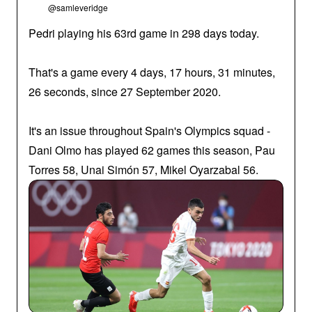
@samleveridge
Pedri playing his 63rd game in 298 days today.
That's a game every 4 days, 17 hours, 31 minutes,
26 seconds, since 27 September 2020.
It's an issue throughout Spain's Olympics squad -
Dani Olmo has played 62 games this season, Pau
Torres 58, Unai Simón 57, Mikel Oyarzabal 56.